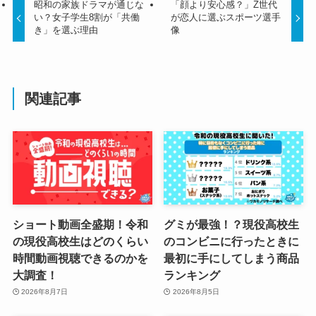
昭和の家族ドラマが通じな
「顔より安心感？」Z世代
い？女子学生8割が「共働
が恋人に選ぶスポーツ選手
き」を選ぶ理由
像
関連記事
ショート動画全盛期！令和
グミが最強！？現役高校生
の現役高校生はどのくらい
のコンビニに行ったときに
時間動画視聴できるのかを
最初に手にしてしまう商品
大調査！
ランキング
2026年8月7日
2026年8月5日