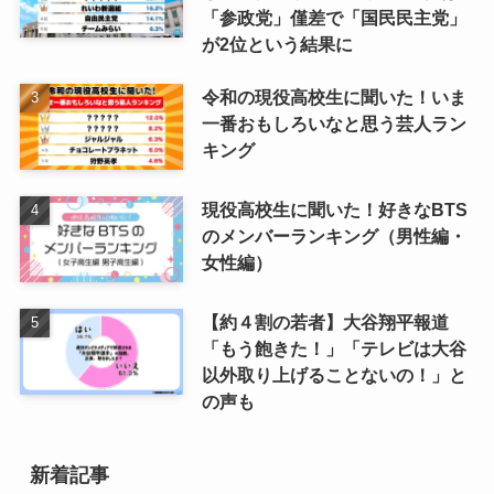
「参政党」僅差で「国民民主党」
が2位という結果に
令和の現役高校生に聞いた！いま
一番おもしろいなと思う芸人ラン
キング
現役高校生に聞いた！好きなBTS
のメンバーランキング（男性編・
女性編）
【約４割の若者】大谷翔平報道
「もう飽きた！」「テレビは大谷
以外取り上げることないの！」と
の声も
新着記事