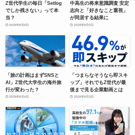
Z世代学生の毎日「Setlog
中高生の将来意識調査 安定
でしか残さない」って本
志向と「好きなこと重視」
当？
が同居する結果に
2026年8月6日
2026年8月5日
「旅の計画はまずSNSと
「つまらなそうなら即スキ
AI」Z世代大学生の海外旅
ップ」それでもZ世代が最
行が変わった？
後まで見る企業動画とは
2026年8月4日
2026年8月3日