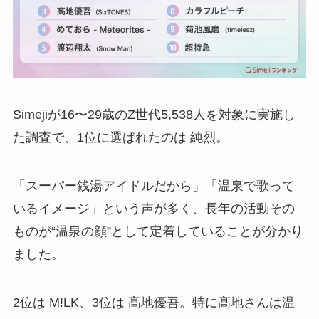
Simejiが16〜29歳のZ世代5,538人を対象に実施し
た調査で、1位に選ばれたのは 純烈。
「スーパー銭湯アイドルだから」「温泉で歌って
いるイメージ」という声が多く、長年の活動その
ものが“温泉の顔”として定着していることが分かり
ました。
2位は M!LK、3位は 髙地優吾。特に髙地さんは温