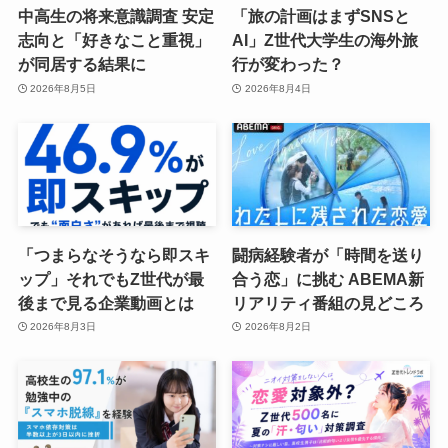
中高生の将来意識調査 安定
「旅の計画はまずSNSと
志向と「好きなこと重視」
AI」Z世代大学生の海外旅
が同居する結果に
行が変わった？
2026年8月5日
2026年8月4日
「つまらなそうなら即スキ
闘病経験者が「時間を送り
ップ」それでもZ世代が最
合う恋」に挑む ABEMA新
後まで見る企業動画とは
リアリティ番組の見どころ
2026年8月3日
2026年8月2日