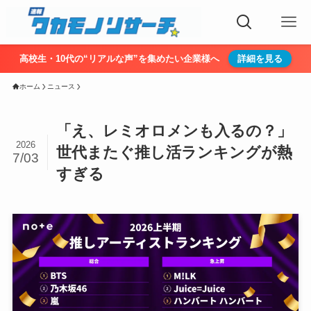
高校生・10代の“リアルな声”を集めたい企業様へ
詳細を見る
ホーム
ニュース
「え、レミオロメンも入るの？」
2026
世代またぐ推し活ランキングが熱
7/03
すぎる