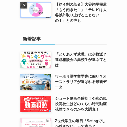
【約４割の若者】大谷翔平報道
「もう飽きた！」「テレビは大
谷以外取り上げることない
の！」との声も
新着記事
「とりあえず就職」は少数派？
進路相談会の高校生が選ぶ道と
は
ワーホリ語学留学先に偏り？オ
ーストラリアが選ばれる最新デ
ータ
ショート動画全盛期！令和の現
役高校生はどのくらい時間動画
視聴できるのかを大調査！
Z世代学生の毎日「Setlogでし
か残さない」って本当？