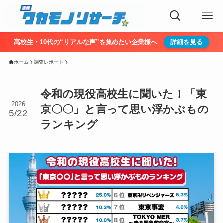
高校生・10代の“リアルな声”を集めたい企業様へ
詳細を見る
ホーム
調査レポート
令和の現役高校生に聞いた！「東
2026
京〇〇」と言って思い浮かぶもの
5/22
ランキング